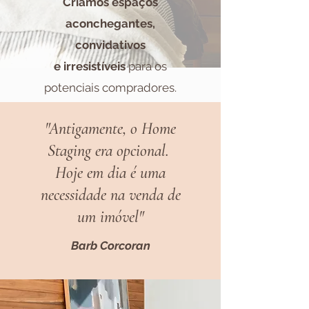
Criamos espaços
aconchegantes,
convidativos
e
irresistíveis
para os
potenciais compradores.
"Antigamente, o Home
Staging era opcional.
Hoje em dia é uma
necessidade na venda de
um imóvel"
Barb Corcoran