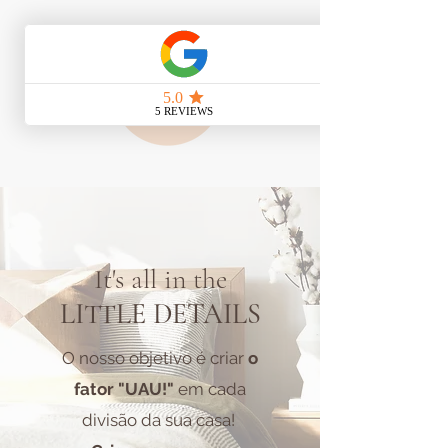
It's all in the
LITTLE DETAILS
O nosso objetivo é criar
o
fator "UAU!"
em cada
divisão da sua casa!