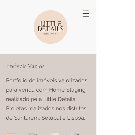
Imóveis Vazios
Portfólio de imóveis valorizados
para venda com Home Staging
realizado pela Little Details.
Projetos realizados nos distritos
de Santarém, Setúbal e Lisboa.