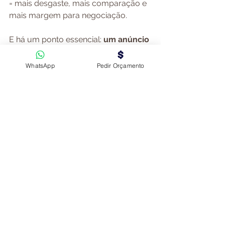
= mais desgaste, mais comparação e 
mais margem para negociação.
E há um ponto essencial: 
um anúncio 
não serve só para atrair visitas. 
Serve para atrair as visitas certas.
WhatsApp
Pedir Orçamento
O que funciona melhor
Eu gosto de resumir assim:
A visita é o momento da verdade. 
Se
 o comprador sentir que aquilo 
que viu online corresponde ao que 
encontra ao vivo, a confiança sobe. E 
quando a confiança sobe, a decisão 
aproxima-se.
Por isso, a pergunta que faz sentido 
fazer é: