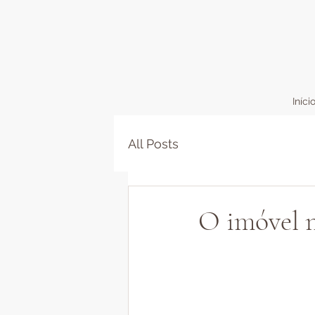
Iníci
All Posts
O imóvel nã