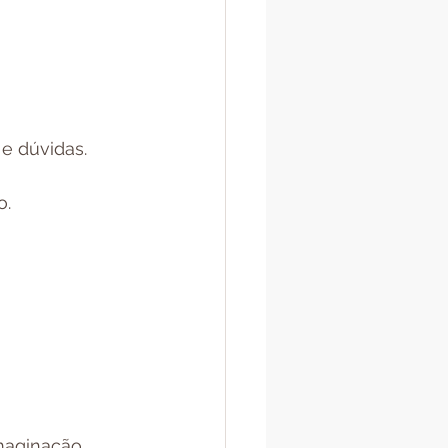
e dúvidas.
o.
imaginação 