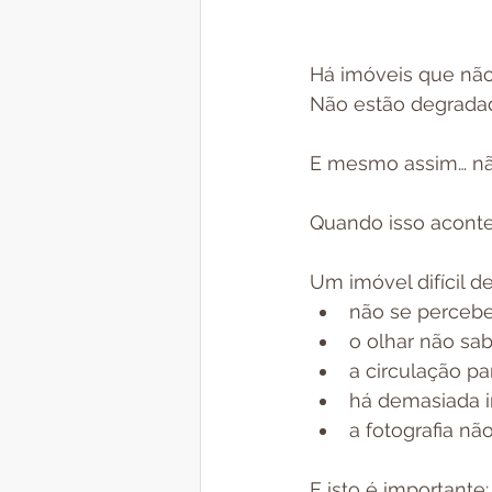
Há imóveis que nã
Não estão degradado
E mesmo assim… não
Quando isso acontec
Um imóvel difícil d
não se percebe
o olhar não sa
a circulação p
há demasiada 
a fotografia nã
E isto é importante