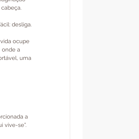
 cabeça.
cil: desliga.
 vida ocupe 
 onde a 
rtável, uma 
rcionada a 
 vive-se”.