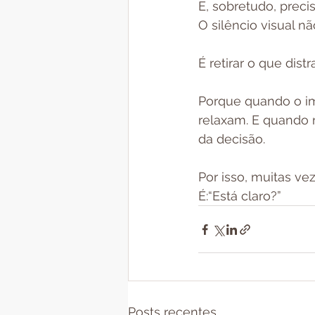
E, sobretudo, precis
O silêncio visual nã
É retirar o que dist
Porque quando o imó
relaxam. E quando
da decisão.
Por isso, muitas ve
É:“Está claro?”
Posts recentes