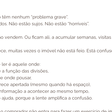
o têm nenhum “problema grave”.
s. Não estão sujos. Não estão “horríveis”.
 vendem. Ou ficam ali, a acumular semanas, visitas 
e, muitas vezes o imóvel não está feio. Está confus
e ler é aquele onde:
 a função das divisões,
be onde pousar,
arece apertada (mesmo quando há espaço),
informação a acontecer ao mesmo tempo,
o ajuda, porque a lente amplifica a confusão.
: o comprador não entra para fazer um exercício de 